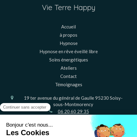
Vie Terre Happy
Accueil
à propos
Hypnose
Hypnose en rêve éveillé libre
Soins énergétiques
Ateliers
Contact
Témoignages
19 ter avenue du général de Gaulle
95230
Soisy-
sous-Montmorency
06 20 60 29 35
Le
Vendredi
de
9h
à
20h30