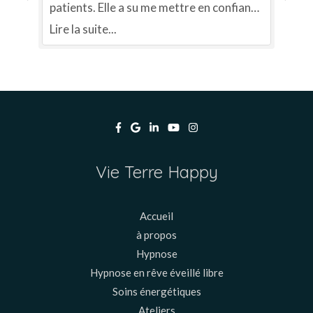
e
patients. Elle a su me mettre en confiance
me
pendant la séance et me donner de
av
Lire la suite...
Lir
s
précieux conseils, mille mercis pour ton
la
.
accompagnement et ta bienveillance !
un
pr
im
fe
Vie Terre Happy
Accueil
à propos
Hypnose
Hypnose en rêve éveillé libre
Soins énergétiques
Ateliers