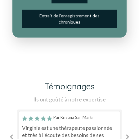
Extrait de l'enregistrement des
chroniques
Témoignages
Ils ont goûté à notre expertise
Par Kristina San Martin
ur
Virginie est une thérapeute passionnée
Vi
e
et très à l'écoute des besoins de ses
ra