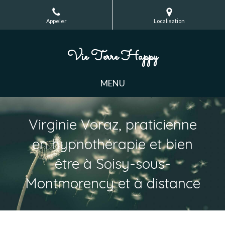
Appeler
Localisation
Vie Terre Happy
MENU
Virginie Voraz, praticienne
en hypnothérapie et bien
être à Soisy-sous-
Montmorency et à distance