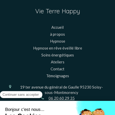
Vie Terre Happy
Accueil
à propos
Hypnose
Hypnose en rêve éveillé libre
Soins énergétiques
Ateliers
Contact
Témoignages
19 ter avenue du général de Gaulle
95230
Soisy-
sous-Montmorency
06 20 60 29 35
Le
Vendredi
de
9h
à
20h30