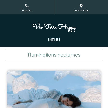
Appeler
Localisation
Vie Terre Happy
MENU
Ruminations nocturnes