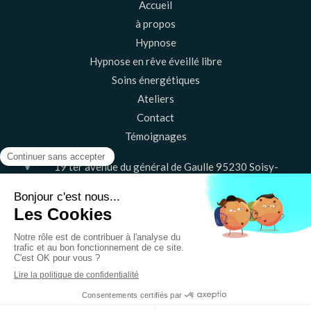
Accueil
à propos
Hypnose
Hypnose en rêve éveillé libre
Soins énergétiques
Ateliers
Contact
Témoignages
19 ter avenue du général de Gaulle
95230
Soisy-
sous-Montmorency
06 20 60 29 35
Le
Vendredi
de
9h
à
20h30
Plan du site
Mentions légales
©2023 Vie Terre Happy - Psychothérapie