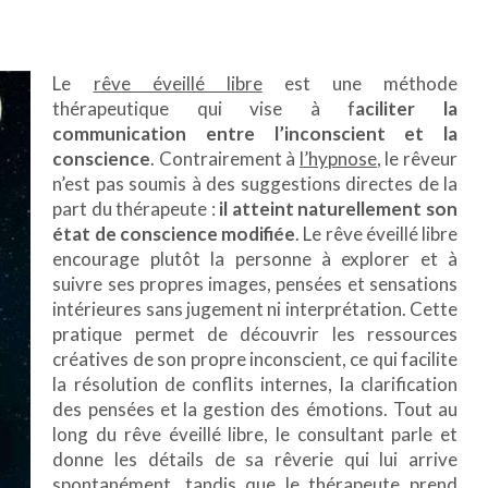
Le
rêve éveillé libre
est une méthode
thérapeutique qui vise à f
aciliter la
communication entre l’inconscient et la
conscience
. Contrairement à
l’hypnose
, le rêveur
n’est pas soumis à des suggestions directes de la
part du thérapeute :
il atteint naturellement son
état de conscience modifiée
. Le rêve éveillé libre
encourage plutôt la personne à explorer et à
suivre ses propres images, pensées et sensations
intérieures sans jugement ni interprétation. Cette
pratique permet de découvrir les ressources
créatives de son propre inconscient, ce qui facilite
la résolution de conflits internes, la clarification
des pensées et la gestion des émotions. Tout au
long du rêve éveillé libre, le consultant parle et
donne les détails de sa rêverie qui lui arrive
spontanément, tandis que le thérapeute prend