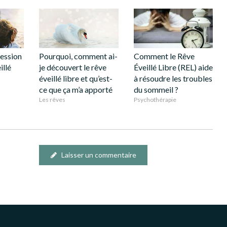
ression
Pourquoi, comment ai-
Comment le Rêve
illé
je découvert le rêve
Éveillé Libre (REL) aide
éveillé libre et qu’est-
à résoudre les troubles
ce que ça m’a apporté
du sommeil ?
Les rêves
Psychothérapie
Laisser un commentaire