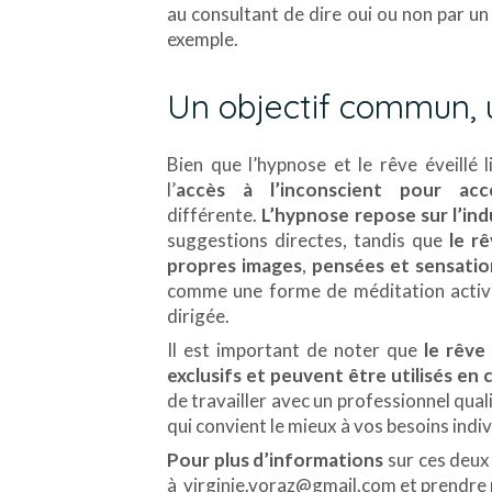
au consultant de dire oui ou non par un
exemple.
Un objectif commun, u
Bien que l’hypnose et le rêve éveillé 
l’
accès à l’inconscient pour ac
différente.
L’hypnose repose sur l’in
suggestions directes, tandis que
le r
propres images
,
pensées et sensatio
comme une forme de méditation active,
dirigée.
Il est important de noter que
le rêve 
exclusifs et peuvent être utilisés en
de travailler avec un professionnel qual
qui convient le mieux à vos besoins indiv
Pour plus d’informations
sur ces deux
à virginie.voraz@gmail.com et prendre 