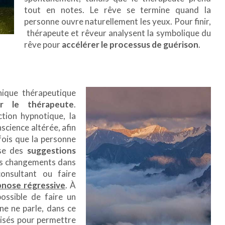
tout en notes. Le rêve se termine quand la
personne ouvre naturellement les yeux. Pour finir,
thérapeute et rêveur analysent la symbolique du
rêve pour
accélérer le processus de guérison
.
nique thérapeutique
r le thérapeute
.
tion hypnotique, la
science altérée, afin
 fois que la personne
ise des
suggestions
es changements dans
onsultant ou faire
nose régressive
. À
 possible de faire un
e ne parle, dans ce
lisés pour permettre