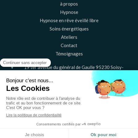
à propos
Hypnose
Hypnose en rêve éveillé libre
Soins énergétiques
Ateliers
Contact
Témoignages
19 ter avenue du général de Gaulle
95230
Soisy-
sous-Montmorency
06 20 60 29 35
Le
Vendredi
de
9h
à
20h30
Plan du site
Mentions légales
©2023 Vie Terre Happy - Psychothérapie