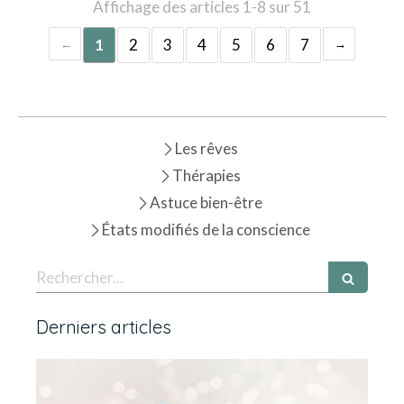
Affichage des articles 1-8 sur 51
1
2
3
4
5
6
7
Les rêves
Thérapies
Astuce bien-être
États modifiés de la conscience
Rechercher
Derniers articles