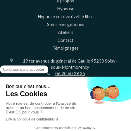
à propos
Hypnose
Hypnose en rêve éveillé libre
Soins énergétiques
Ateliers
Contact
Témoignages
19 ter avenue du général de Gaulle
95230
Soisy-
sous-Montmorency
06 20 60 29 35
Le
Vendredi
de
9h
à
20h30
Plan du site
Mentions légales
©2023 Vie Terre Happy - Psychothérapie