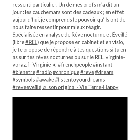
ressenti particulier. Un de mes profs m'a dit un
jour : les cauchemars sont des cadeaux ; en effet
aujourd'hui, je comprends le pouvoir qu'ils ont de
nous faire ressentir pour mieux réagir.
Spécialisée en analyse de Rêve nocturne et Éveillé
(libre
#REL
) que je propose en cabinet et en visio,
je te propose de répondre à tes questions si tu en
as sur tes rêves nocturnes ou sur le REL. virginie-
voraz.fr Virginie ☀️
#frenchpeople
#instant
#bienetre
#radio
#chronique
#reve
#dream
#symbols
#awake
#listentoyourdreams
#reveeveillé
♬ son original - Vie Terre-Happy