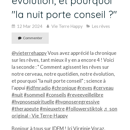
évolution, et pourquoi
"la nuit porte conseil ?"
12 Mar 2024
Vie Terre Happy
Les rêves
Commenter
@vieterrehappy
Vous avez apprécié la chronique
sur les rêves, tant mieux il y en a encore 4 ! Voici
la seconde : " Comment agissent les rêves sur
notre cerveau, notre quotidien, notre évolution,
et pourquoi "la nuit porte conseil" ; science à
l'appui
#idfmradio
#chronique
#reves
#cerveau
#nuit
#sommeil
#conseils
#reveeveillelibre
#hypnosespirituelle
#hypnoseregressive
#therapeute
#mieuxetre
#followerstiktok
♬ son
original - Vie Terre-Happy
Bonjour à tous sur IDFM ! Ici Virginie Voraz.