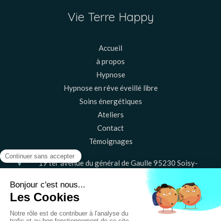
Vie Terre Happy
Accueil
à propos
Hypnose
Hypnose en rêve éveillé libre
Soins énergétiques
Ateliers
Contact
Témoignages
19 ter avenue du général de Gaulle
95230
Soisy-
sous-Montmorency
06 20 60 29 35
Le
Vendredi
de
9h
à
20h30