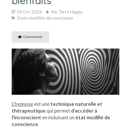
bienfaits
02 Oct 2024
Vie Terre Happy
États modifiés de conscience
Commenter
L'hypnose
est une
technique naturelle et
thérapeutique
qui permet
d'accéder à
l'inconscient
en induisant un
état modifié de
conscience
.