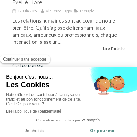
Éveillé Libre
12 Juin 2026
Vie Terre Happy
Thérapie
Les relations humaines sont au cœur de notre
bien-être. Qu’il s’agisse de liens familiaux,
amicaux, amoureux ou professionnels, chaque
interaction laisse un...
Lire l'article
Catégories
Astuces et Spiritualité
(13)
Thérapie
(10)
États modifiés de conscience
(7)
Les rêves
(8)
Psychothérapie
(8)